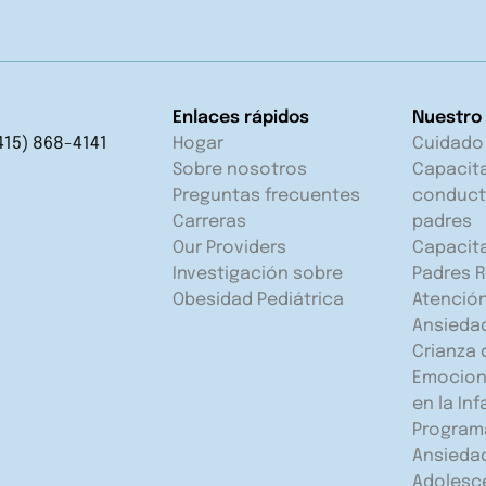
Enlaces rápidos
Nuestro
415) 868-4141
Hogar
Cuidado
Sobre nosotros
Capacit
Preguntas frecuentes
conduct
Carreras
padres
Our Providers
Capacit
Investigación sobre
Padres R
Obesidad Pediátrica
Atención
Ansieda
Crianza 
Emocion
en la In
Programa
Ansieda
Adolesc