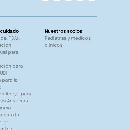
 cuidado
Nuestros socios
 del TDAH
Pediatras y médicos
ación
clínicos
ual para
ación para
UBI
 para la
d
de Apoyo para
es Ansiosas
fancia
 para la
d en
entes