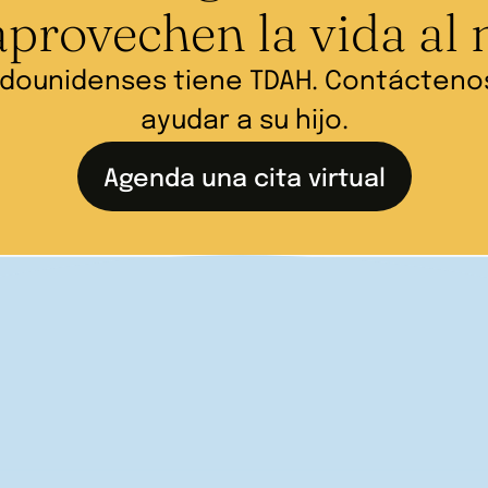
rovechen la vida al
tadounidenses tiene TDAH. Contácten
ayudar a su hijo.
Agenda una cita virtual
one en peligro la vida, llame al 911 o a la
Líne